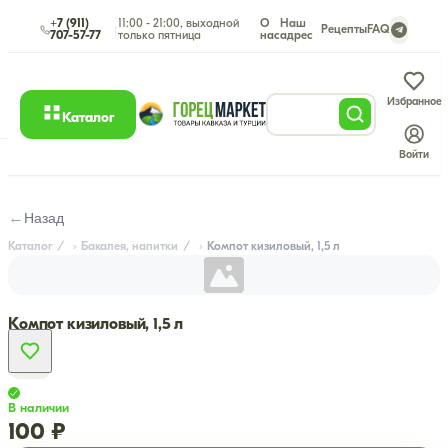
+7 (911)
11:00 - 21:00, выходной
О
Наш
|
Рецепты
FAQ
707-57-77
только пятница
нас
адрес
Избранное
Каталог
Войти
←
Назад
Каталог
Бакалея, напитки
Компот кизиловый, 1,5 л
Компот кизиловый, 1,5 л
В наличии
100 ₽