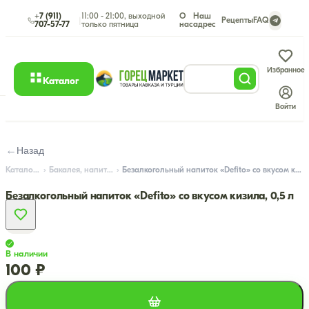
+7 (911)
11:00 - 21:00, выходной
О
Наш
|
Рецепты
FAQ
707-57-77
только пятница
нас
адрес
Избранное
Каталог
Войти
←
Назад
Каталог
Бакалея, напитки
Безалкогольный напиток «Defito» со вкусом кизила, 0,5 л
Безалкогольный напиток «Defito» со вкусом кизила, 0,5 л
В наличии
100 ₽