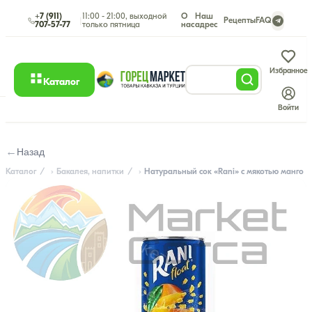
+7 (911)
11:00 - 21:00, выходной
О
Наш
|
Рецепты
FAQ
707-57-77
только пятница
нас
адрес
Избранное
Каталог
Войти
←
Назад
Каталог
Бакалея, напитки
Натуральный сок «Rani» с мякотью манго