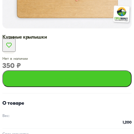
Куриные крылышки
Нет в наличии
350 ₽
Подписаться
О товаре
Вес:
1,200