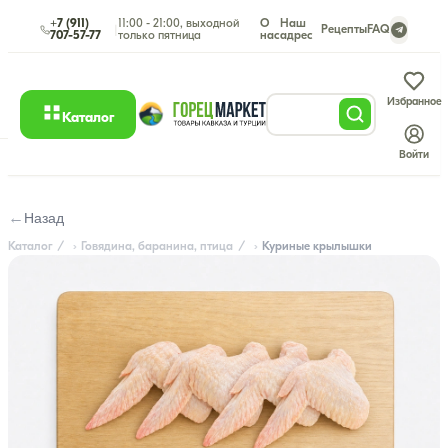
+7 (911)
11:00 - 21:00, выходной
О
Наш
|
Рецепты
FAQ
707-57-77
только пятница
нас
адрес
Избранное
Каталог
Войти
←
Назад
Каталог
Говядина, баранина, птица
Куриные крылышки