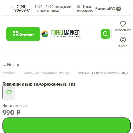
+7 (911)
11:00 - 21:00, выходной
О
Наш
|
Рецепты
FAQ
707-57-77
только пятница
нас
адрес
Избранное
Каталог
Войти
←
Назад
Каталог
Говядина, баранина, птица
Говяжий язык замороженный, 1 кг
Говяжий язык замороженный, 1 кг
Нет в наличии
990 ₽
Подписаться