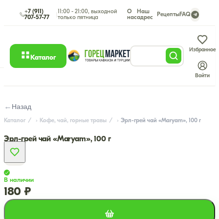
+7 (911)
11:00 - 21:00, выходной
О
Наш
|
Рецепты
FAQ
707-57-77
только пятница
нас
адрес
Избранное
Каталог
Войти
←
Назад
Каталог
Кофе, чай, горные травы
Эрл-грей чай «Maryam», 100 г
Эрл-грей чай «Maryam», 100 г
В наличии
180 ₽