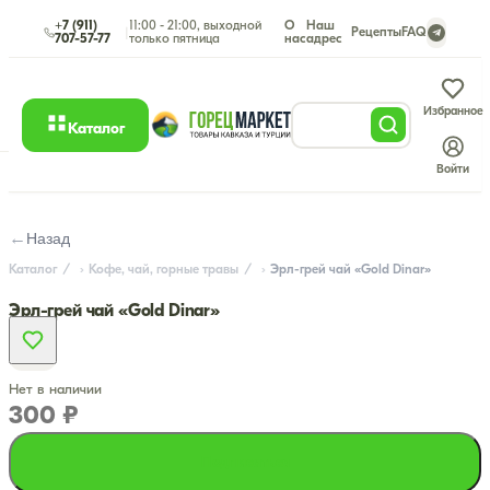
+7 (911)
11:00 - 21:00, выходной
О
Наш
|
Рецепты
FAQ
707-57-77
только пятница
нас
адрес
Избранное
Каталог
Войти
←
Назад
Каталог
Кофе, чай, горные травы
Эрл-грей чай «Gold Dinar»
Эрл-грей чай «Gold Dinar»
Нет в наличии
300 ₽
Подписаться