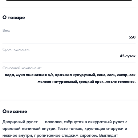
О товаре
Вес:
550
Срок годности:
45 суток
Основной компонент:
вода, мука пшеничная в/с, крахмал кукурузный, хино, соль, сохар, сок
мелова натуральный, грецкий орех. масло топленое.
Описание
Дворцовый рулет — пахлава, свёрнутая в аккуратный рулет с
ореховой начинкой внутри. Тесто тонкое, хрустящее снаружи и
нежное внутри, пропитанное сладким сиропом. Выглядит