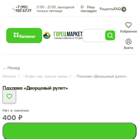
+7 (911)
11:00 - 21:00, выходной
О
Наш
|
Рецепты
FAQ
707-57-77
только пятница
нас
адрес
Избранное
Каталог
Войти
←
Назад
Каталог
Кофе, чай, горные травы
Пахлава «Дворцовый рулет»
Пахлава «Дворцовый рулет»
Нет в наличии
400 ₽
Подписаться