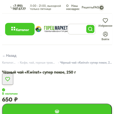
+7 (911)
11:00 - 21:00, выходной
О
Наш
|
Рецепты
FAQ
707-57-77
только пятница
нас
адрес
Избранное
Каталог
Войти
←
Назад
Каталог
Кофе, чай, горные травы
Чёрный чай «Kwinst» супер пекое, 250 г
Чёрный чай «Kwinst» супер пекое, 250 г
В наличии
650 ₽