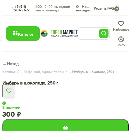
+7 (911)
11:00 - 21:00, выходной
О
Наш
|
Рецепты
FAQ
707-57-77
только пятница
нас
адрес
Избранное
Каталог
Войти
←
Назад
Каталог
Кофе, чай, горные травы
Имбирь в шоколаде, 250 г
Имбирь в шоколаде, 250 г
В наличии
300 ₽