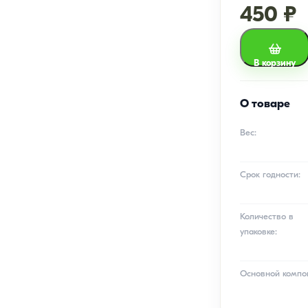
450 ₽
В корзину
О товаре
Вес:
Срок годности:
Количество в
упаковке:
Основной компо