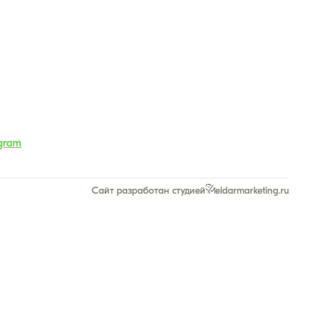
gram
Сайт разработан студией
eldarmarketing.ru