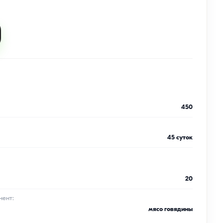
450
45 суток
20
нент:
мясо говядины