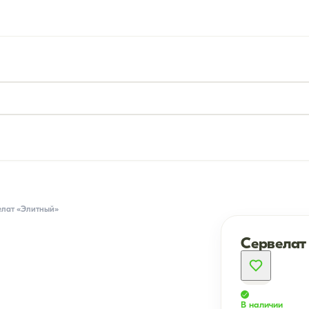
елат «Элитный»
Сервелат
В наличии