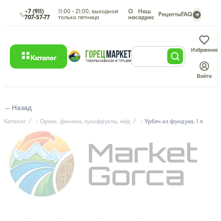
+7 (911)
11:00 - 21:00, выходной
О
Наш
|
Рецепты
FAQ
707-57-77
только пятница
нас
адрес
Избранное
Каталог
Войти
←
Назад
Каталог
Орехи, финики, сухофрукты, мёд
Урбеч из фундука, 1 л