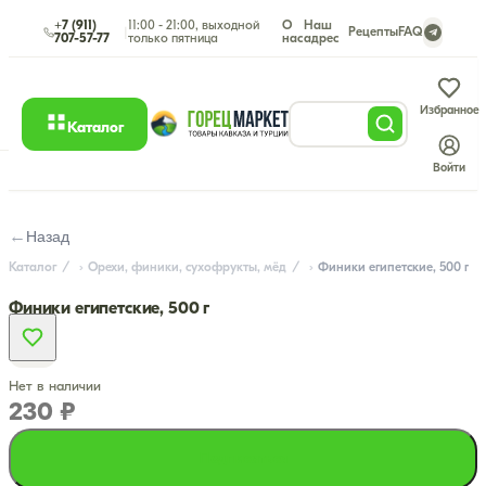
+7 (911)
11:00 - 21:00, выходной
О
Наш
|
Рецепты
FAQ
707-57-77
только пятница
нас
адрес
Избранное
Каталог
Войти
←
Назад
Каталог
Орехи, финики, сухофрукты, мёд
Финики египетские, 500 г
Финики египетские, 500 г
Нет в наличии
230 ₽
Подписаться