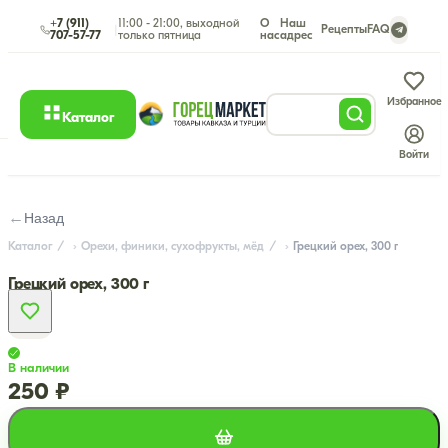
+7 (911)
11:00 - 21:00, выходной
О
Наш
|
Рецепты
FAQ
707-57-77
только пятница
нас
адрес
Избранное
Каталог
Войти
←
Назад
Каталог
Орехи, финики, сухофрукты, мёд
Грецкий орех, 300 г
Грецкий орех, 300 г
В наличии
250 ₽