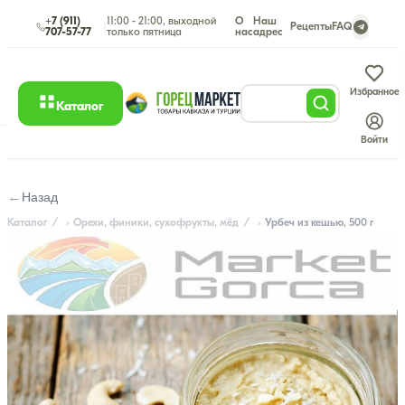
+7 (911)
11:00 - 21:00, выходной
О
Наш
|
Рецепты
FAQ
707-57-77
только пятница
нас
адрес
Избранное
Каталог
Войти
←
Назад
Каталог
Орехи, финики, сухофрукты, мёд
Урбеч из кешью, 500 г