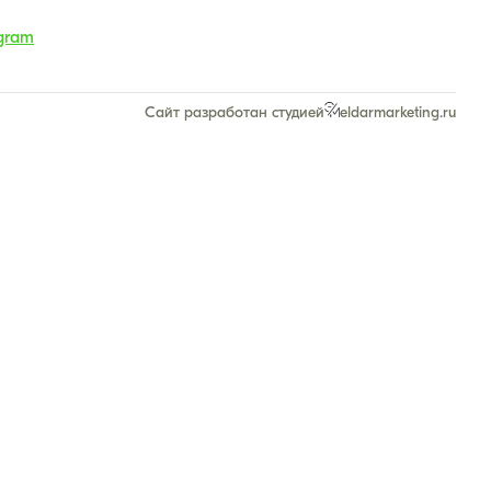
gram
Сайт разработан студией
eldarmarketing.ru