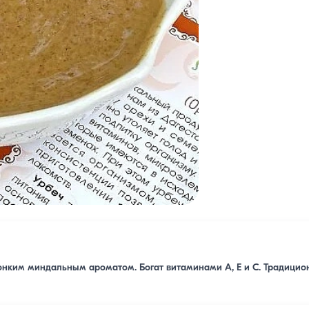
тонким миндальным ароматом. Богат витаминами A, E и C. Традицио