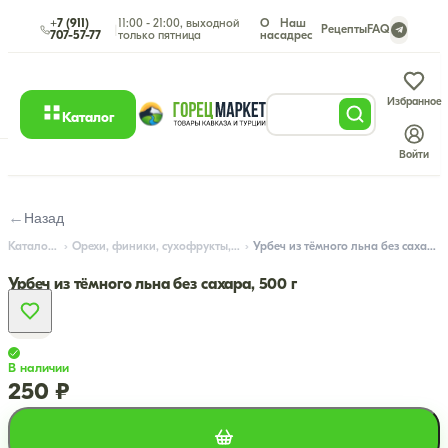
+7 (911)
11:00 - 21:00, выходной
О
Наш
|
Рецепты
FAQ
707-57-77
только пятница
нас
адрес
Избранное
Каталог
Войти
←
Назад
Каталог
Орехи, финики, сухофрукты, мёд
Урбеч из тёмного льна без сахара, 500 г
Урбеч из тёмного льна без сахара, 500 г
В наличии
250 ₽