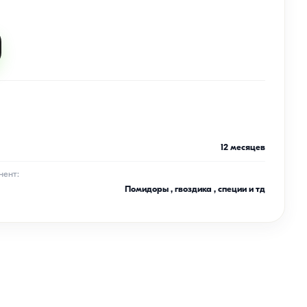
12 месяцев
нент:
Помидоры , гвоздика , специи и тд