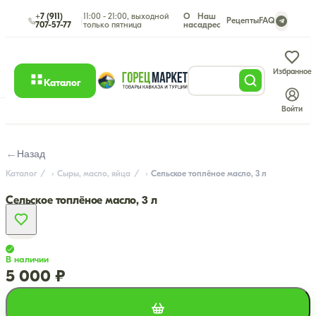
+7 (911)
11:00 - 21:00, выходной
О
Наш
|
Рецепты
FAQ
707-57-77
только пятница
нас
адрес
Избранное
Каталог
Войти
←
Назад
Каталог
Сыры, масло, яйца
Сельское топлёное масло, 3 л
Сельское топлёное масло, 3 л
В наличии
5 000 ₽