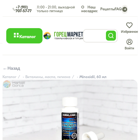
+7 (911)
11:00 - 21:00, выходной
О
Наш
|
Рецепты
FAQ
707-57-77
только пятница
нас
адрес
Избранное
Каталог
Войти
←
Назад
Каталог
Витамины, масла, гигиена
Minoxidil, 60 мл