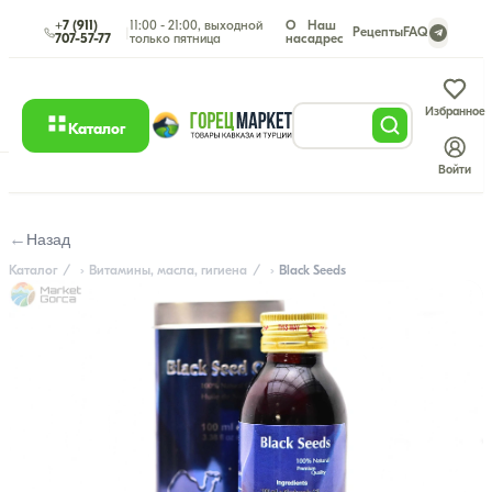
+7 (911)
11:00 - 21:00, выходной
О
Наш
|
Рецепты
FAQ
707-57-77
только пятница
нас
адрес
Избранное
Каталог
Войти
←
Назад
Каталог
Витамины, масла, гигиена
Black Seeds