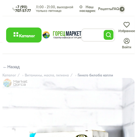
+7 (911)
11:00 - 21:00, выходной
О
Наш
|
Рецепты
FAQ
707-57-77
только пятница
нас
адрес
Избранное
Каталог
Войти
←
Назад
Каталог
Витамины, масла, гигиена
Гинкго билоба капли