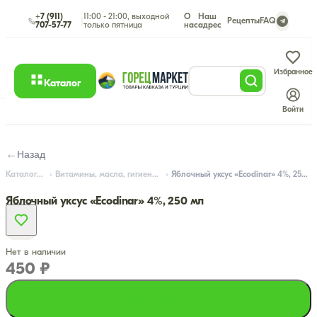
+7 (911)
11:00 - 21:00, выходной
О
Наш
|
Рецепты
FAQ
707-57-77
только пятница
нас
адрес
Избранное
Каталог
Войти
←
Назад
Каталог
Витамины, масла, гигиена
Яблочный уксус «Ecodinar» 4%, 250 мл
Яблочный уксус «Ecodinar» 4%, 250 мл
Нет в наличии
450 ₽
Подписаться