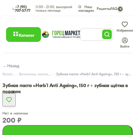
+7 (911)
11:00 - 21:00, выходной
О
Наш
|
Рецепты
FAQ
707-57-77
только пятница
нас
адрес
Избранное
Каталог
Войти
←
Назад
Каталог
Витамины, масла, гигиена
Зубная паста «Herb'l Anti Ageing», 150 г + зубная щётка в подарок
Зубная паста «Herb'l Anti Ageing», 150 г + зубная щётка в
подарок
Нет в наличии
200 ₽
Подписаться