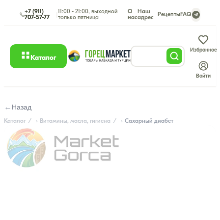
+7 (911)
11:00 - 21:00, выходной
О
Наш
|
Рецепты
FAQ
707-57-77
только пятница
нас
адрес
Избранное
Каталог
Войти
←
Назад
Каталог
Витамины, масла, гигиена
Сахарный диабет