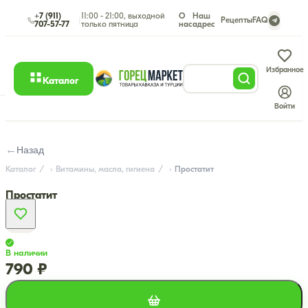
+7 (911)
11:00 - 21:00, выходной
О
Наш
|
Рецепты
FAQ
707-57-77
только пятница
нас
адрес
Избранное
Каталог
Войти
←
Назад
Каталог
Витамины, масла, гигиена
Простатит
Простатит
В наличии
790 ₽