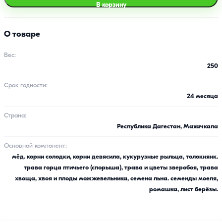
В корзину
О товаре
Вес:
250
Срок годности:
24 месяца
Страна:
Республика Дагестан, Махачкала
Основной компонент:
мёд. корни солодки, корни девясила, кукурузные рыльца, толокнянк.
трава горца птичьего (спорыша), трава и цветы зверобоя, трава
хвоща, хвоя и плоды можжевельника, семена льна. семенды моеля,
ромашка, лист берёзы.