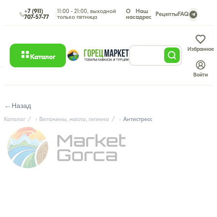
+7 (911)
11:00 - 21:00, выходной
О
Наш
|
Рецепты
FAQ
707-57-77
только пятница
нас
адрес
Избранное
Каталог
Войти
←
Назад
Каталог
Витамины, масла, гигиена
Антистресс