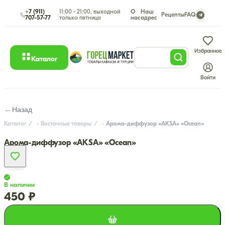
+7 (911)
11:00 - 21:00, выходной
О
Наш
|
Рецепты
FAQ
707-57-77
только пятница
нас
адрес
Избранное
Каталог
Войти
←
Назад
Каталог
Восточные товары
Арома-диффузор «AKSA» «Ocean»
Арома-диффузор «AKSA» «Ocean»
В наличии
450 ₽