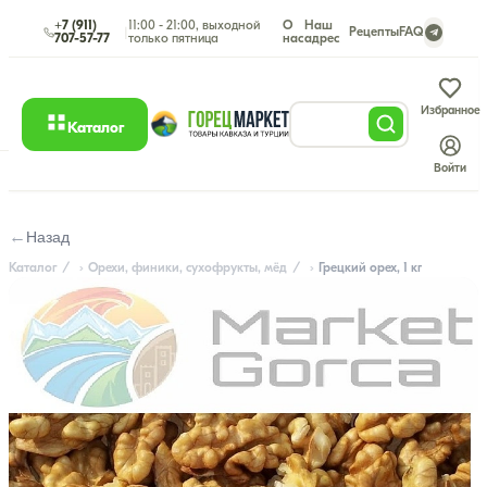
+7 (911)
11:00 - 21:00, выходной
О
Наш
|
Рецепты
FAQ
707-57-77
только пятница
нас
адрес
Избранное
Каталог
Войти
←
Назад
Каталог
Орехи, финики, сухофрукты, мёд
Грецкий орех, 1 кг