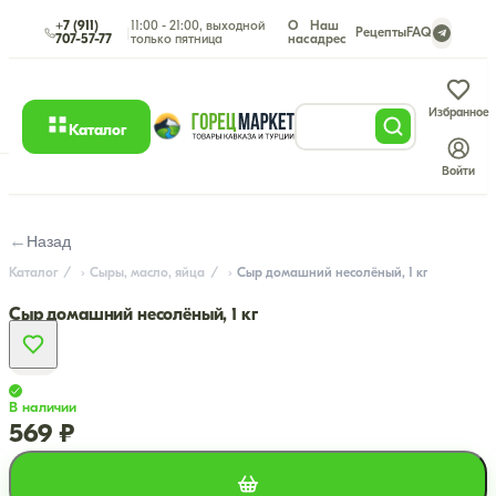
+7 (911)
11:00 - 21:00, выходной
О
Наш
|
Рецепты
FAQ
707-57-77
только пятница
нас
адрес
Избранное
Каталог
Войти
←
Назад
Каталог
Сыры, масло, яйца
Сыр домашний несолёный, 1 кг
Сыр домашний несолёный, 1 кг
В наличии
569 ₽