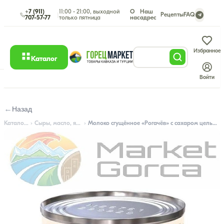
+7 (911)
11:00 - 21:00, выходной
О
Наш
|
Рецепты
FAQ
707-57-77
только пятница
нас
адрес
Избранное
Каталог
Войти
←
Назад
Каталог
Сыры, масло, яйца
Молоко сгущённое «Рогачёв» с сахаром цельное 8,5%, 380 г